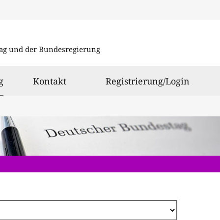
Direkt
zum
ag und der Bundesregierung
Inhalt
ausgewählt
g
Kontakt
Registrierung/Login