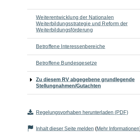
Navigation
Weiterentwicklung der Nationalen
Weiterbildungsstrategie und Reform der
für
Weiterbildungsförderung
den
Betroffene Interessenbereiche
Seiteninhalt
Betroffene Bundesgesetze
Zu diesem RV abgegebene grundlegende
Stellungnahmen/Gutachten
Regelungsvorhaben herunterladen (PDF)
Inhalt dieser Seite melden
(
Mehr Informationen