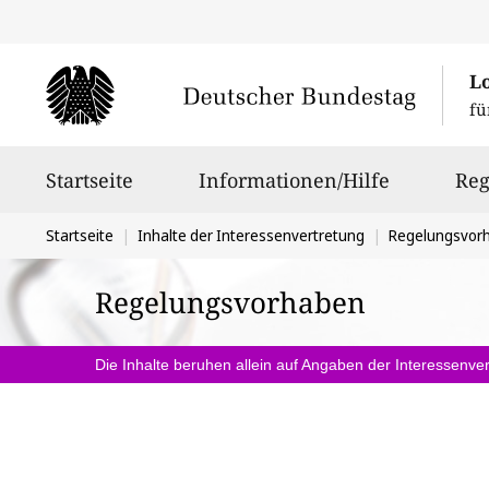
L
fü
Hauptnavigation
Startseite
Informationen/Hilfe
Reg
Sie
Startseite
Inhalte der Interessenvertretung
Regelungsvor
befinden
Regelungsvorhaben
sich
hier:
Die Inhalte beruhen allein auf Angaben der Interessenver