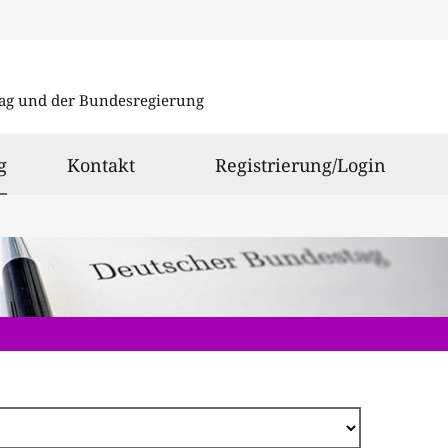
Direkt
zum
ag und der Bundesregierung
Inhalt
ausgewählt
g
Kontakt
Registrierung/Login