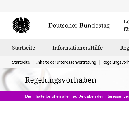
L
fü
Hauptnavigation
Startseite
Informationen/Hilfe
Reg
Sie
Startseite
Inhalte der Interessenvertretung
Regelungsvor
befinden
Regelungsvorhaben
sich
hier:
Die Inhalte beruhen allein auf Angaben der Interessenver