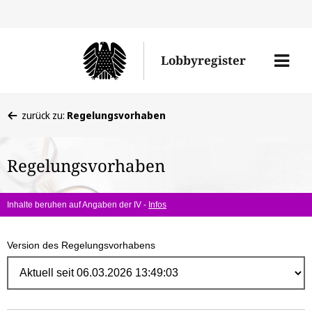
Direk
zum
Men
Lobbyregister
Inhal
öffne
Sie
zurück zu:
Regelungsvorhaben
befinden
sich
Regelungsvorhaben
hier:
Inhalte beruhen auf Angaben der IV -
Infos
Version des Regelungsvorhabens