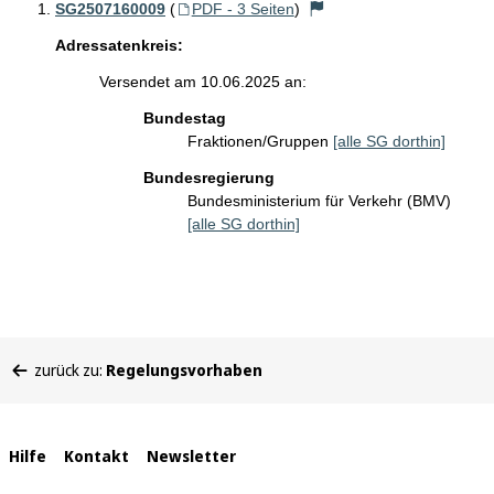
SG2507160009
(
PDF - 3 Seiten
)
Adressatenkreis:
Versendet am 10.06.2025 an:
Bundestag
Fraktionen/Gruppen
[alle SG dorthin]
Bundesregierung
Bundesministerium für Verkehr (BMV)
[alle SG dorthin]
Sie
zurück zu:
Regelungsvorhaben
befinden
sich
hier:
Interne
Hilfe
Kontakt
Newsletter
Links