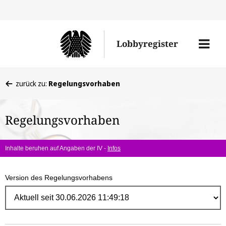
Direk
zum
Men
Lobbyregister
Inhal
öffne
Sie
zurück zu:
Regelungsvorhaben
befinden
sich
Regelungsvorhaben
hier:
Inhalte beruhen auf Angaben der IV -
Infos
Version des Regelungsvorhabens