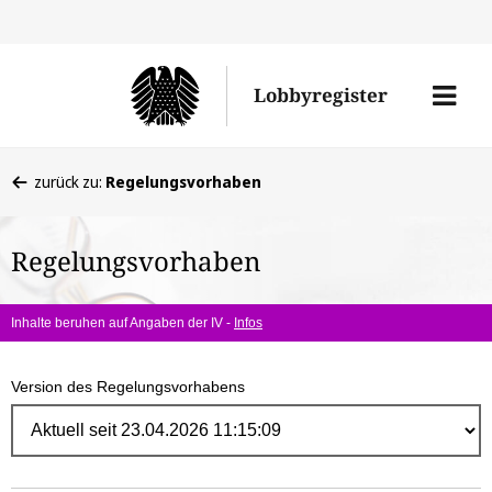
Direk
zum
Men
Lobbyregister
Inhal
öffne
Sie
zurück zu:
Regelungsvorhaben
befinden
sich
Regelungsvorhaben
hier:
Inhalte beruhen auf Angaben der IV -
Infos
Version des Regelungsvorhabens