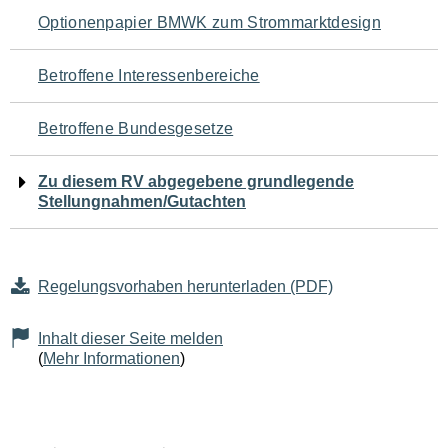
Navigation
Optionenpapier BMWK zum Strommarktdesign
für
Betroffene Interessenbereiche
den
Betroffene Bundesgesetze
Seiteninhalt
Zu diesem RV abgegebene grundlegende
Stellungnahmen/Gutachten
Regelungsvorhaben herunterladen (PDF)
Inhalt dieser Seite melden
(
Mehr Informationen
)