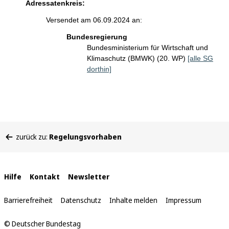
Adressatenkreis:
Versendet am 06.09.2024 an:
Bundesregierung
Bundesministerium für Wirtschaft und
Klimaschutz (BMWK) (20. WP)
[alle SG
dorthin]
Sie
zurück zu:
Regelungsvorhaben
befinden
sich
hier:
Interne
Hilfe
Kontakt
Newsletter
Links
Barrierefreiheit
Datenschutz
Inhalte melden
Impressum
© Deutscher Bundestag