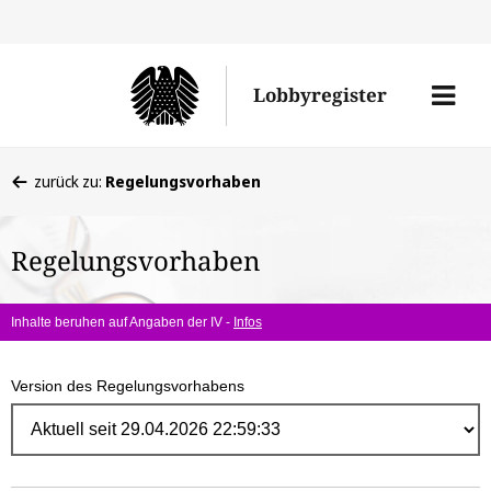
Direk
zum
Men
Lobbyregister
Inhal
öffne
Sie
zurück zu:
Regelungsvorhaben
befinden
sich
Regelungsvorhaben
hier:
Inhalte beruhen auf Angaben der IV -
Infos
Version des Regelungsvorhabens