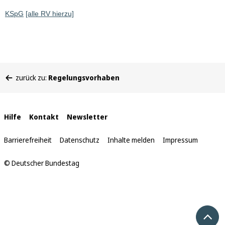
KSpG
[alle RV hierzu]
Sie
zurück zu:
Regelungsvorhaben
befinden
sich
hier:
Interne
Hilfe
Kontakt
Newsletter
Links
Barrierefreiheit
Datenschutz
Inhalte melden
Impressum
© Deutscher Bundestag
Nach