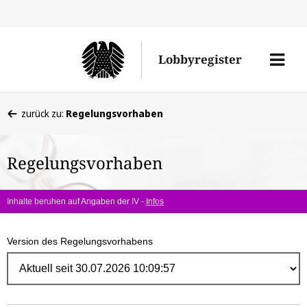
Direk
zum
Men
Lobbyregister
Inhal
öffne
Sie
zurück zu:
Regelungsvorhaben
befinden
sich
Regelungsvorhaben
hier:
Inhalte beruhen auf Angaben der IV -
Infos
Version des Regelungsvorhabens