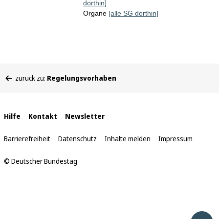
dorthin]
Organe
[alle SG dorthin]
Sie
zurück zu:
Regelungsvorhaben
befinden
sich
hier:
Interne
Hilfe
Kontakt
Newsletter
Links
Barrierefreiheit
Datenschutz
Inhalte melden
Impressum
© Deutscher Bundestag