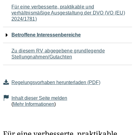
Navigation
Für eine verbesserte, praktikable und
verhältnismäßige Ausgestaltung der DVO (VO (EU)
für
2024/1781)
den
Betroffene Interessenbereiche
Seiteninhalt
Zu diesem RV abgegebene grundlegende
Stellungnahmen/Gutachten
Regelungsvorhaben herunterladen (PDF)
Inhalt dieser Seite melden
(
Mehr Informationen
)
Für eine verbesserte, praktikable