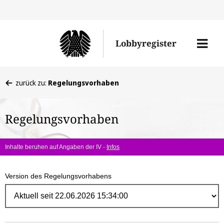
Direk
zum
Men
Lobbyregister
Inhal
öffne
Sie
zurück zu:
Regelungsvorhaben
befinden
sich
Regelungsvorhaben
hier:
Inhalte beruhen auf Angaben der IV -
Infos
Version des Regelungsvorhabens