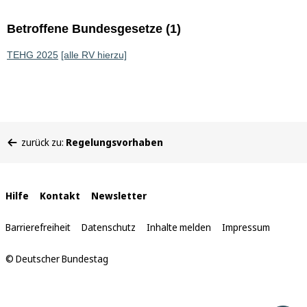
Betroffene Bundesgesetze (1)
TEHG 2025
[alle RV hierzu]
Sie
zurück zu:
Regelungsvorhaben
befinden
sich
hier:
Interne
Hilfe
Kontakt
Newsletter
Links
Barrierefreiheit
Datenschutz
Inhalte melden
Impressum
© Deutscher Bundestag