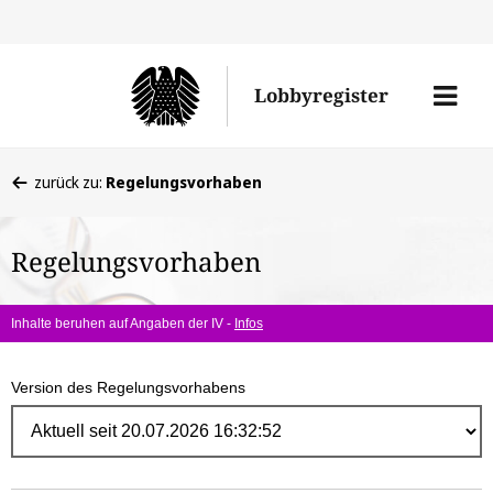
Direk
zum
Men
Lobbyregister
Inhal
öffne
Sie
zurück zu:
Regelungsvorhaben
befinden
sich
Regelungsvorhaben
hier:
Inhalte beruhen auf Angaben der IV -
Infos
Version des Regelungsvorhabens