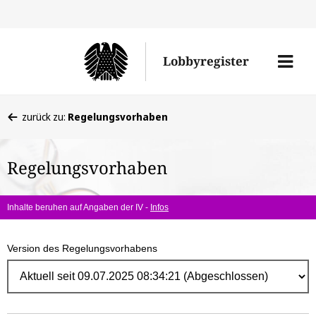
Direk
zum
Men
Lobbyregister
Inhal
öffne
Sie
zurück zu:
Regelungsvorhaben
befinden
sich
Regelungsvorhaben
hier:
Inhalte beruhen auf Angaben der IV -
Infos
Version des Regelungsvorhabens