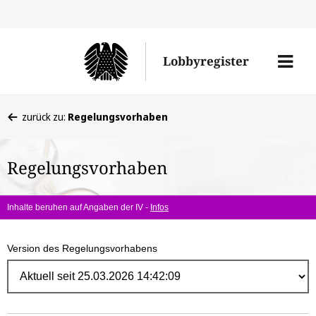
Direk
zum
Men
Lobbyregister
Inhal
öffne
Sie
zurück zu:
Regelungsvorhaben
befinden
sich
Regelungsvorhaben
hier:
Inhalte beruhen auf Angaben der IV -
Infos
Version des Regelungsvorhabens