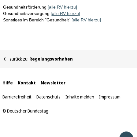
Gesundheitsförderung
[alle RV hierzu]
Gesundheitsversorgung
[alle RV hierzu]
Sonstiges im Bereich "Gesundheit"
[alle RV hierzu]
Sie
zurück zu:
Regelungsvorhaben
befinden
sich
hier:
Interne
Hilfe
Kontakt
Newsletter
Links
Barrierefreiheit
Datenschutz
Inhalte melden
Impressum
© Deutscher Bundestag