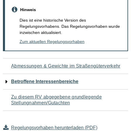
Hinweis
Dies ist eine historische Version des
Regelungsvorhabens. Das Regelungsvorhaben wurde
inzwischen aktualisiert.
Zum aktuellen Regelungsvorhaben
Navigation
Abmessungen & Gewichte im Straßengüterverkehr
für
Betroffene Interessenbereiche
den
Zu diesem RV abgegebene grundlegende
Seiteninhalt
Stellungnahmen/Gutachten
Regelungsvorhaben herunterladen (PDF)