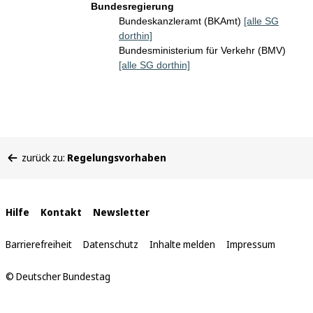
Bundesregierung
Bundeskanzleramt (BKAmt)
[alle SG
dorthin]
Bundesministerium für Verkehr (BMV)
[alle SG dorthin]
Sie
zurück zu:
Regelungsvorhaben
befinden
sich
hier:
Interne
Hilfe
Kontakt
Newsletter
Links
Barrierefreiheit
Datenschutz
Inhalte melden
Impressum
© Deutscher Bundestag