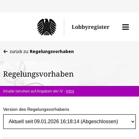
Direk
zum
Men
Lobbyregister
Inhal
öffne
Sie
zurück zu:
Regelungsvorhaben
befinden
sich
Regelungsvorhaben
hier:
Inhalte beruhen auf Angaben der IV -
Infos
Version des Regelungsvorhabens