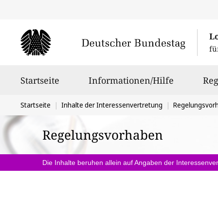
L
fü
Hauptnavigation
Startseite
Informationen/Hilfe
Reg
Sie
Startseite
Inhalte der Interessenvertretung
Regelungsvor
befinden
Regelungsvorhaben
sich
hier:
Die Inhalte beruhen allein auf Angaben der Interessenver