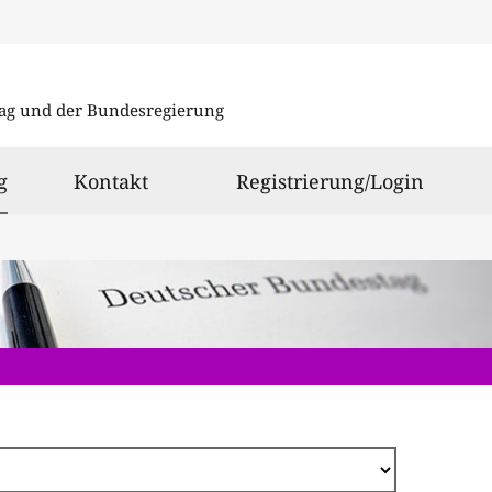
Direkt
zum
ag und der Bundesregierung
Inhalt
ausgewählt
g
Kontakt
Registrierung/Login