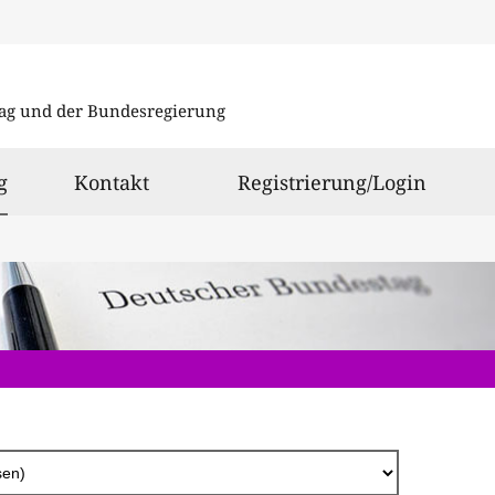
Direkt
zum
ag und der Bundesregierung
Inhalt
ausgewählt
g
Kontakt
Registrierung/Login