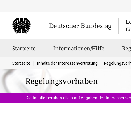
L
fü
Hauptnavigation
Startseite
Informationen/Hilfe
Reg
Sie
Startseite
Inhalte der Interessenvertretung
Regelungsvor
befinden
Regelungsvorhaben
sich
hier:
Die Inhalte beruhen allein auf Angaben der Interessenver