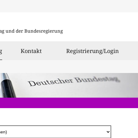
Direkt
zum
ag und der Bundesregierung
Inhalt
ausgewählt
g
Kontakt
Registrierung/Login