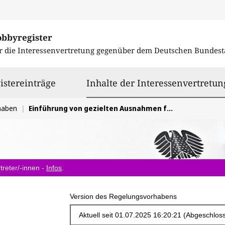
obbyregister
r die Interessenvertretung gegenüber dem
Deutschen Bundest
istereinträge
Inhalte der Interessenvertretun
haben
Einführung von gezielten Ausnahmen für Stretchfolien und Bänder von den Wiederverwendbarkeitsquoten für Transportverpackungen (EU PPWR)
treter/-innen -
Infos
.
Version des Regelungsvorhabens