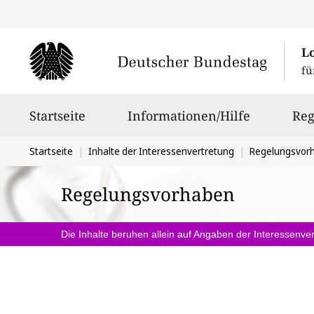
L
fü
Hauptnavigation
Startseite
Informationen/Hilfe
Reg
Sie
Startseite
Inhalte der Interessenvertretung
Regelungsvor
befinden
Regelungsvorhaben
sich
hier:
Die Inhalte beruhen allein auf Angaben der Interessenver