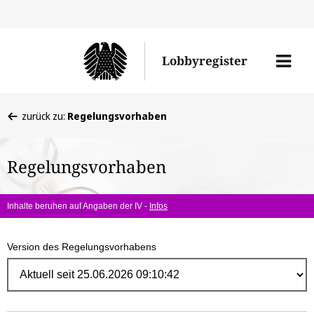
Direk
zum
Men
Lobbyregister
Inhal
öffne
Sie
zurück zu:
Regelungsvorhaben
befinden
sich
Regelungsvorhaben
hier:
Inhalte beruhen auf Angaben der IV -
Infos
Version des Regelungsvorhabens