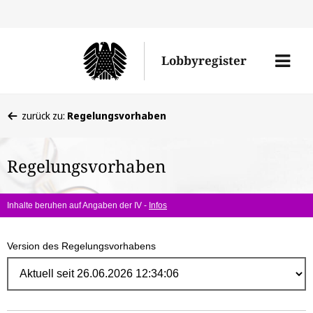
Direk
zum
Men
Lobbyregister
Inhal
öffne
Sie
zurück zu:
Regelungsvorhaben
befinden
sich
Regelungsvorhaben
hier:
Inhalte beruhen auf Angaben der IV -
Infos
Version des Regelungsvorhabens