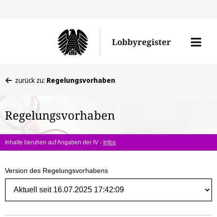
Direk
zum
Men
Lobbyregister
Inhal
öffne
Sie
zurück zu:
Regelungsvorhaben
befinden
sich
Regelungsvorhaben
hier:
Inhalte beruhen auf Angaben der IV -
Infos
Version des Regelungsvorhabens