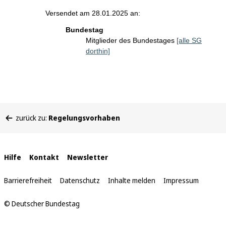
Versendet am 28.01.2025 an:
Bundestag
Mitglieder des Bundestages
[alle SG
dorthin]
Sie
zurück zu:
Regelungsvorhaben
befinden
sich
hier:
Interne
Hilfe
Kontakt
Newsletter
Links
Barrierefreiheit
Datenschutz
Inhalte melden
Impressum
© Deutscher Bundestag