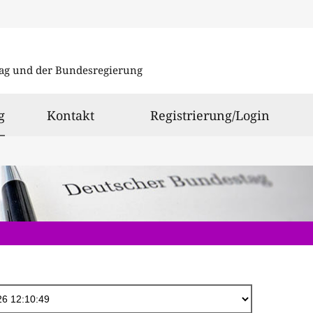
Direkt
zum
ag und der Bundesregierung
Inhalt
ausgewählt
g
Kontakt
Registrierung/Login