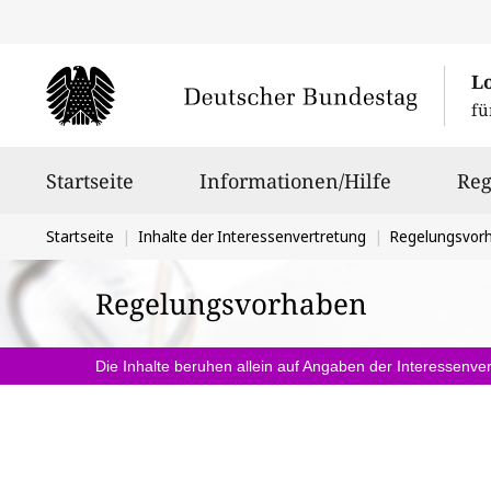
L
fü
Hauptnavigation
Startseite
Informationen/Hilfe
Reg
Sie
Startseite
Inhalte der Interessenvertretung
Regelungsvor
befinden
Regelungsvorhaben
sich
hier:
Die Inhalte beruhen allein auf Angaben der Interessenver