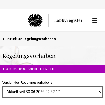
Direk
zum
Men
Lobbyregister
Inhal
öffne
Sie
zurück zu:
Regelungsvorhaben
befinden
sich
Regelungsvorhaben
hier:
Inhalte beruhen auf Angaben der IV -
Infos
Version des Regelungsvorhabens