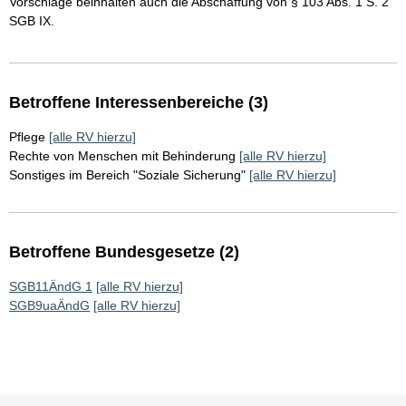
Vorschläge beinhalten auch die Abschaffung von § 103 Abs. 1 S. 2
SGB IX.
Betroffene Interessenbereiche (3)
Pflege
[alle RV hierzu]
Rechte von Menschen mit Behinderung
[alle RV hierzu]
Sonstiges im Bereich "Soziale Sicherung"
[alle RV hierzu]
Betroffene Bundesgesetze (2)
SGB11ÄndG 1
[alle RV hierzu]
SGB9uaÄndG
[alle RV hierzu]
Sie