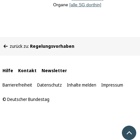
Organe
[alle SG dorthin]
Sie
zurück zu:
Regelungsvorhaben
befinden
sich
hier:
Interne
Hilfe
Kontakt
Newsletter
Links
Barrierefreiheit
Datenschutz
Inhalte melden
Impressum
© Deutscher Bundestag
Nach