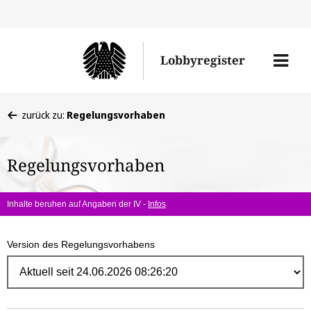
Direk
zum
Men
Lobbyregister
Inhal
öffne
Sie
zurück zu:
Regelungsvorhaben
befinden
sich
Regelungsvorhaben
hier:
Inhalte beruhen auf Angaben der IV -
Infos
Version des Regelungsvorhabens