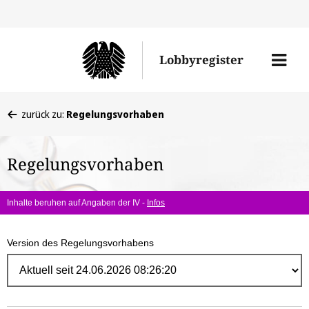
Direk
zum
Men
Lobbyregister
Inhal
öffne
Sie
zurück zu:
Regelungsvorhaben
befinden
sich
Regelungsvorhaben
hier:
Inhalte beruhen auf Angaben der IV -
Infos
Version des Regelungsvorhabens