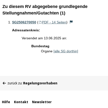
Zu diesem RV abgegebene grundlegende
Stellungnahmen/Gutachten (1)
SG2506270050
(
PDF - 14 Seiten
)
Adressatenkreis:
Versendet am 13.06.2025 an:
Bundestag
Organe
[alle SG dorthin]
Sie
zurück zu:
Regelungsvorhaben
befinden
sich
hier:
Interne
Hilfe
Kontakt
Newsletter