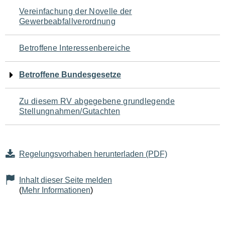
Navigation
Vereinfachung der Novelle der
Gewerbeabfallverordnung
für
den
Betroffene Interessenbereiche
Seiteninhalt
Betroffene Bundesgesetze
Zu diesem RV abgegebene grundlegende
Stellungnahmen/Gutachten
Regelungsvorhaben herunterladen (PDF)
Inhalt dieser Seite melden
(
Mehr Informationen
)