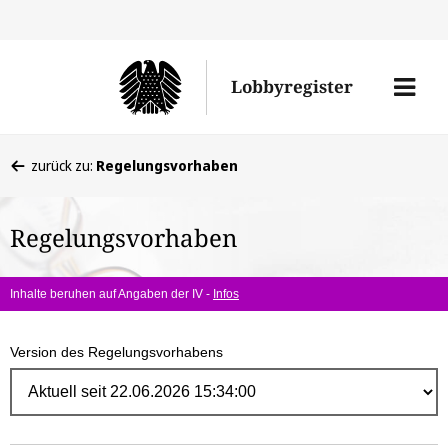
Direk
zum
Men
Lobbyregister
Inhal
öffne
Sie
zurück zu:
Regelungsvorhaben
befinden
sich
Regelungsvorhaben
hier:
Inhalte beruhen auf Angaben der IV -
Infos
Version des Regelungsvorhabens