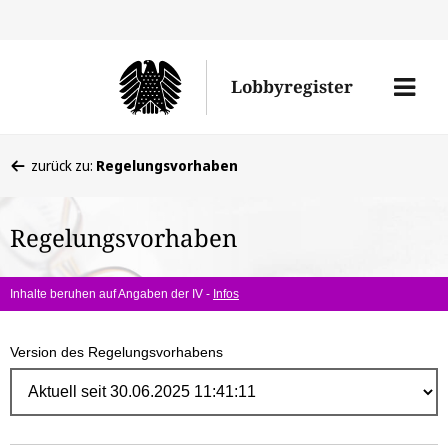
Direk
zum
Men
Lobbyregister
Inhal
öffne
Sie
zurück zu:
Regelungsvorhaben
befinden
sich
Regelungsvorhaben
hier:
Inhalte beruhen auf Angaben der IV -
Infos
Version des Regelungsvorhabens