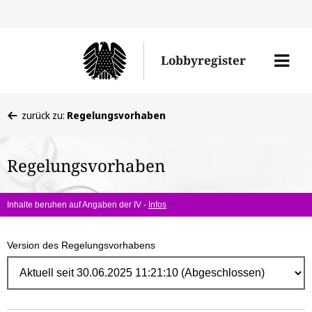
Direk
zum
Men
Lobbyregister
Inhal
öffne
Sie
zurück zu:
Regelungsvorhaben
befinden
sich
Regelungsvorhaben
hier:
Inhalte beruhen auf Angaben der IV -
Infos
Version des Regelungsvorhabens