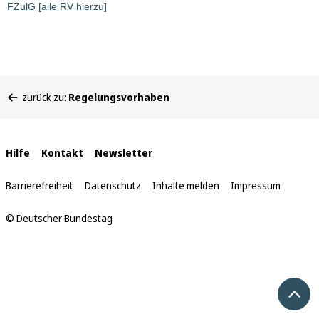
FZulG
[alle RV hierzu]
Sie
zurück zu:
Regelungsvorhaben
befinden
sich
hier:
Interne
Hilfe
Kontakt
Newsletter
Links
Barrierefreiheit
Datenschutz
Inhalte melden
Impressum
© Deutscher Bundestag
Nach