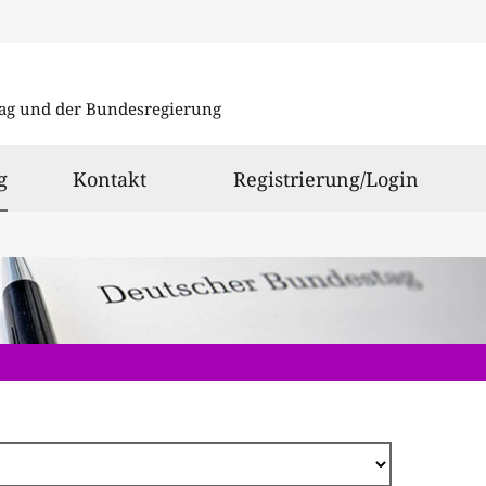
Direkt
zum
ag und der Bundesregierung
Inhalt
ausgewählt
g
Kontakt
Registrierung/Login