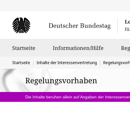
L
fü
Hauptnavigation
Startseite
Informationen/Hilfe
Reg
Sie
Startseite
Inhalte der Interessenvertretung
Regelungsvor
befinden
Regelungsvorhaben
sich
hier:
Die Inhalte beruhen allein auf Angaben der Interessenver