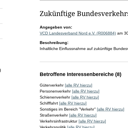
Zukünftige Bundesverkeh
Angegeben von:
VCD Landesverband Nord e.V. (R006884)
am 30
Beschreibung:
Inhaltliche Einflussnahme auf zukünftige Bunde
)
Betroffene Interessenbereiche (8)
Güterverkehr
[alle RV hierzu]
Personenverkehr
[alle RV hierzu]
Schienenverkehr
[alle RV hierzu]
Schifffahrt
[alle RV hierzu]
Sonstiges im Bereich "Verkehr"
[alle RV hierzu]
Straßenverkehr
[alle RV hierzu]
Verkehrsinfrastruktur
[alle RV hierzu]
Verkehrspolitik
[alle RV hierzu]