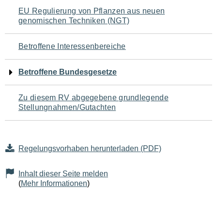
Navigation
EU Regulierung von Pflanzen aus neuen
genomischen Techniken (NGT)
für
den
Betroffene Interessenbereiche
Seiteninhalt
Betroffene Bundesgesetze
Zu diesem RV abgegebene grundlegende
Stellungnahmen/Gutachten
Regelungsvorhaben herunterladen (PDF)
Inhalt dieser Seite melden
(
Mehr Informationen
)