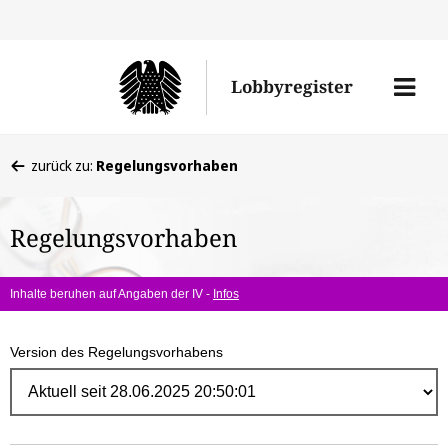
Direk
zum
Men
Lobbyregister
Inhal
öffne
Sie
zurück zu:
Regelungsvorhaben
befinden
sich
Regelungsvorhaben
hier:
Inhalte beruhen auf Angaben der IV -
Infos
Version des Regelungsvorhabens