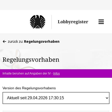
Direk
zum
Men
Lobbyregister
Inhal
öffne
Sie
zurück zu:
Regelungsvorhaben
befinden
sich
Regelungsvorhaben
hier:
Inhalte beruhen auf Angaben der IV -
Infos
Version des Regelungsvorhabens