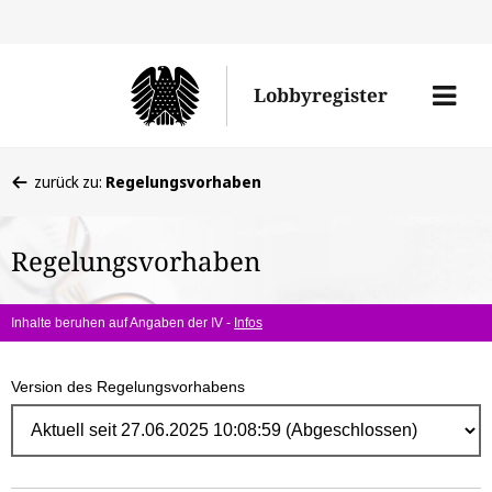
Direk
zum
Men
Lobbyregister
Inhal
öffne
Sie
zurück zu:
Regelungsvorhaben
befinden
sich
Regelungsvorhaben
hier:
Inhalte beruhen auf Angaben der IV -
Infos
Version des Regelungsvorhabens