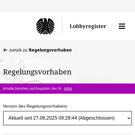
Direk
zum
Men
Lobbyregister
Inhal
öffne
Sie
zurück zu:
Regelungsvorhaben
befinden
sich
Regelungsvorhaben
hier:
Inhalte beruhen auf Angaben der IV -
Infos
Version des Regelungsvorhabens