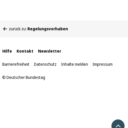
Sie
zurück zu:
Regelungsvorhaben
befinden
sich
hier:
Interne
Hilfe
Kontakt
Newsletter
Links
Barrierefreiheit
Datenschutz
Inhalte melden
Impressum
© Deutscher Bundestag
Nach