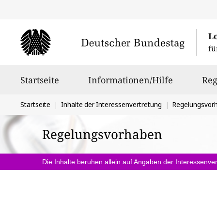
L
fü
Hauptnavigation
Startseite
Informationen/Hilfe
Reg
Sie
Startseite
Inhalte der Interessenvertretung
Regelungsvor
befinden
Regelungsvorhaben
sich
hier:
Die Inhalte beruhen allein auf Angaben der Interessenver