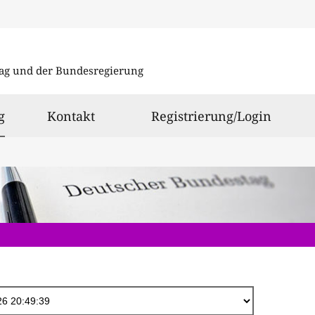
Direkt
zum
ag und der Bundesregierung
Inhalt
ausgewählt
g
Kontakt
Registrierung/Login