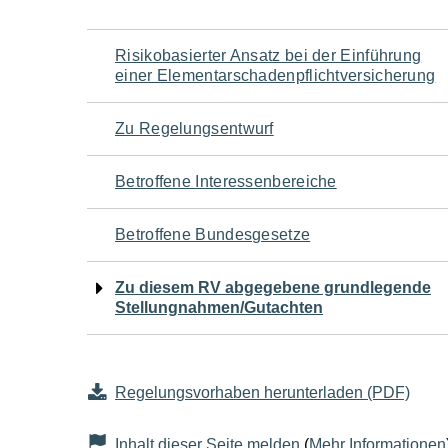
Navigation
Risikobasierter Ansatz bei der Einführung
einer Elementarschadenpflichtversicherung
für
Zu Regelungsentwurf
den
Betroffene Interessenbereiche
Seiteninhalt
Betroffene Bundesgesetze
Zu diesem RV abgegebene grundlegende
Stellungnahmen/Gutachten
Regelungsvorhaben herunterladen (PDF)
Inhalt dieser Seite melden
(
Mehr Informationen