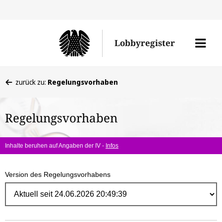
Direk
zum
Men
Lobbyregister
Inhal
öffne
Sie
zurück zu:
Regelungsvorhaben
befinden
sich
Regelungsvorhaben
hier:
Inhalte beruhen auf Angaben der IV -
Infos
Version des Regelungsvorhabens