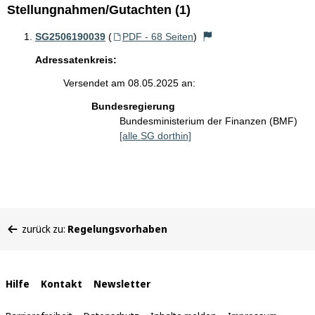
Stellungnahmen/Gutachten (1)
SG2506190039
(
PDF - 68 Seiten
)
Adressatenkreis:
Versendet am 08.05.2025 an:
Bundesregierung
Bundesministerium der Finanzen (BMF)
[alle SG dorthin]
Sie
zurück zu:
Regelungsvorhaben
befinden
sich
hier:
Interne
Hilfe
Kontakt
Newsletter
Links