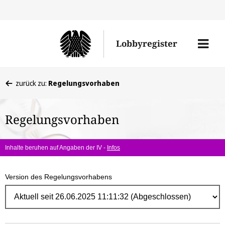
Direk
zum
Men
Lobbyregister
Inhal
öffne
Sie
zurück zu:
Regelungsvorhaben
befinden
sich
Regelungsvorhaben
hier:
Inhalte beruhen auf Angaben der IV -
Infos
Version des Regelungsvorhabens