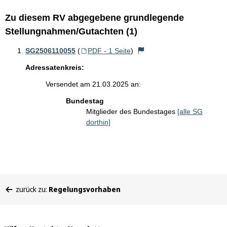
Zu diesem RV abgegebene grundlegende
Stellungnahmen/Gutachten (1)
SG2506110055
(
PDF - 1 Seite
)
Adressatenkreis:
Versendet am 21.03.2025 an:
Bundestag
Mitglieder des Bundestages
[alle SG
dorthin]
Sie
zurück zu:
Regelungsvorhaben
befinden
sich
hier: