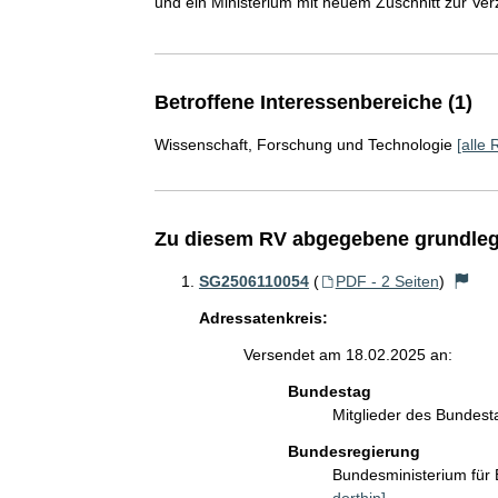
und ein Ministerium mit neuem Zuschnitt zur Ver
Betroffene Interessenbereiche (1)
Wissenschaft, Forschung und Technologie
[alle 
Zu diesem RV abgegebene grundleg
SG2506110054
(
PDF - 2 Seiten
)
Adressatenkreis:
Versendet am 18.02.2025 an:
Bundestag
Mitglieder des Bundes
Bundesregierung
Bundesministerium für
dorthin]