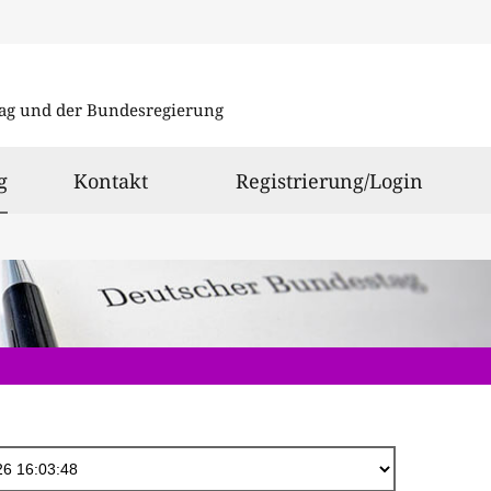
Direkt
zum
ag und der Bundesregierung
Inhalt
ausgewählt
g
Kontakt
Registrierung/Login