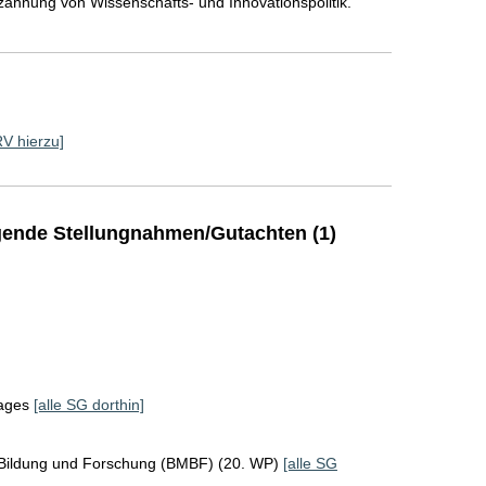
zahnung von Wissenschafts- und Innovationspolitik.
RV hierzu]
ende Stellungnahmen/Gutachten (1)
tages
[alle SG dorthin]
 Bildung und Forschung (BMBF) (20. WP)
[alle SG