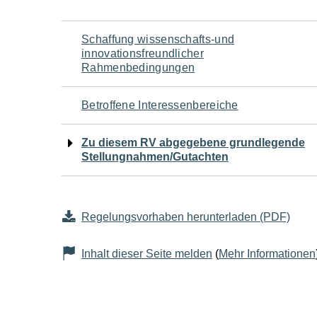
Navigation
Schaffung wissenschafts-und
innovationsfreundlicher
für
Rahmenbedingungen
den
Betroffene Interessenbereiche
Seiteninhalt
Zu diesem RV abgegebene grundlegende
Stellungnahmen/Gutachten
Regelungsvorhaben herunterladen (PDF)
Inhalt dieser Seite melden
(
Mehr Informationen