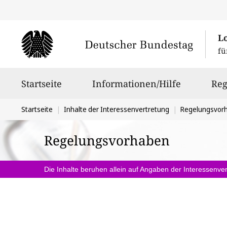
L
fü
Hauptnavigation
Startseite
Informationen/Hilfe
Reg
Sie
Startseite
Inhalte der Interessenvertretung
Regelungsvor
befinden
Regelungsvorhaben
sich
hier:
Die Inhalte beruhen allein auf Angaben der Interessenver