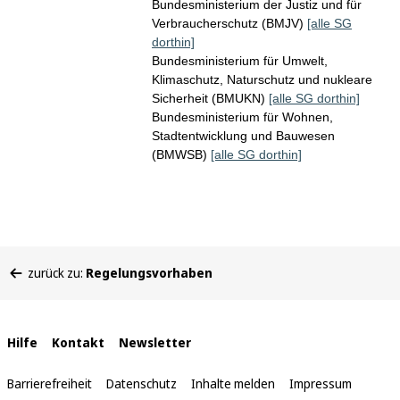
Bundesministerium der Justiz und für
Verbraucherschutz (BMJV)
[alle SG
dorthin]
Bundesministerium für Umwelt,
Klimaschutz, Naturschutz und nukleare
Sicherheit (BMUKN)
[alle SG dorthin]
Bundesministerium für Wohnen,
Stadtentwicklung und Bauwesen
(BMWSB)
[alle SG dorthin]
Sie
zurück zu:
Regelungsvorhaben
befinden
sich
hier:
Interne
Hilfe
Kontakt
Newsletter
Links
Barrierefreiheit
Datenschutz
Inhalte melden
Impressum