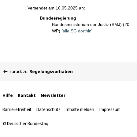
Versendet am 16.05.2025 an:
Bundesregierung
Bundesministerium der Justiz (BMJ) (20.
WP)
[alle SG dorthin]
Sie
zurück zu:
Regelungsvorhaben
befinden
sich
hier:
Interne
Hilfe
Kontakt
Newsletter
Links
Barrierefreiheit
Datenschutz
Inhalte melden
Impressum
© Deutscher Bundestag