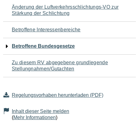
Navigation
Änderung der Luftverkehrsschlichtungs-VO zur
Stärkung der Schlichtung
für
den
Betroffene Interessenbereiche
Seiteninhalt
Betroffene Bundesgesetze
Zu diesem RV abgegebene grundlegende
Stellungnahmen/Gutachten
Regelungsvorhaben herunterladen (PDF)
Inhalt dieser Seite melden
(
Mehr Informationen
)