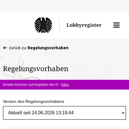
Direk
zum
Men
Lobbyregister
Inhal
öffne
Sie
zurück zu:
Regelungsvorhaben
befinden
sich
Regelungsvorhaben
hier:
Inhalte beruhen auf Angaben der IV -
Infos
Version des Regelungsvorhabens