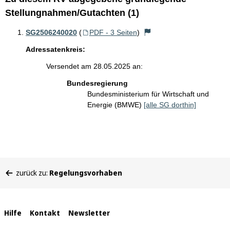
Stellungnahmen/Gutachten (1)
SG2506240020
(
PDF - 3 Seiten
)
Adressatenkreis:
Versendet am 28.05.2025 an:
Bundesregierung
Bundesministerium für Wirtschaft und
Energie (BMWE)
[alle SG dorthin]
Sie
zurück zu:
Regelungsvorhaben
befinden
sich
hier:
Interne
Hilfe
Kontakt
Newsletter