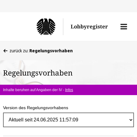
Direk
zum
Men
Lobbyregister
Inhal
öffne
Sie
zurück zu:
Regelungsvorhaben
befinden
sich
Regelungsvorhaben
hier:
Inhalte beruhen auf Angaben der IV -
Infos
Version des Regelungsvorhabens