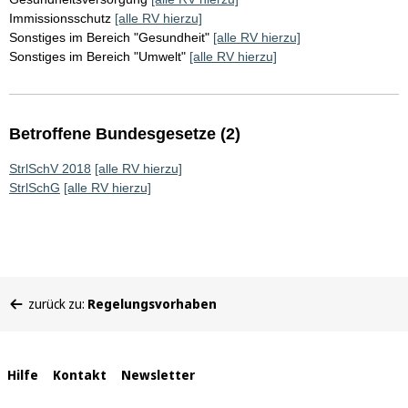
Immissionsschutz
[alle RV hierzu]
Sonstiges im Bereich "Gesundheit"
[alle RV hierzu]
Sonstiges im Bereich "Umwelt"
[alle RV hierzu]
Betroffene Bundesgesetze (2)
StrlSchV 2018
[alle RV hierzu]
StrlSchG
[alle RV hierzu]
Sie
zurück zu:
Regelungsvorhaben
befinden
sich
hier:
Interne
Hilfe
Kontakt
Newsletter
Links