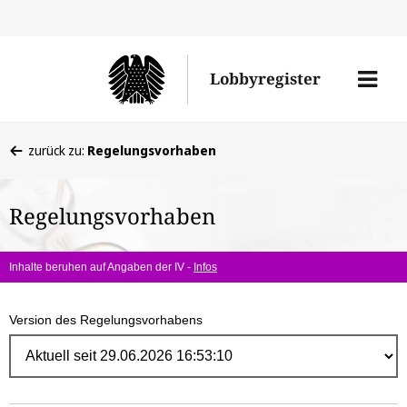
Direk
zum
Men
Lobbyregister
Inhal
öffne
Sie
zurück zu:
Regelungsvorhaben
befinden
sich
Regelungsvorhaben
hier:
Inhalte beruhen auf Angaben der IV -
Infos
Version des Regelungsvorhabens