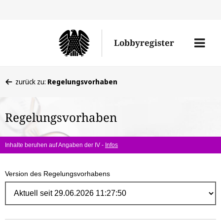
Direk
zum
Men
Lobbyregister
Inhal
öffne
Sie
zurück zu:
Regelungsvorhaben
befinden
sich
Regelungsvorhaben
hier:
Inhalte beruhen auf Angaben der IV -
Infos
Version des Regelungsvorhabens