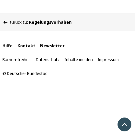
Sie
zurück zu:
Regelungsvorhaben
befinden
sich
hier:
Interne
Hilfe
Kontakt
Newsletter
Links
Barrierefreiheit
Datenschutz
Inhalte melden
Impressum
© Deutscher Bundestag
Nach