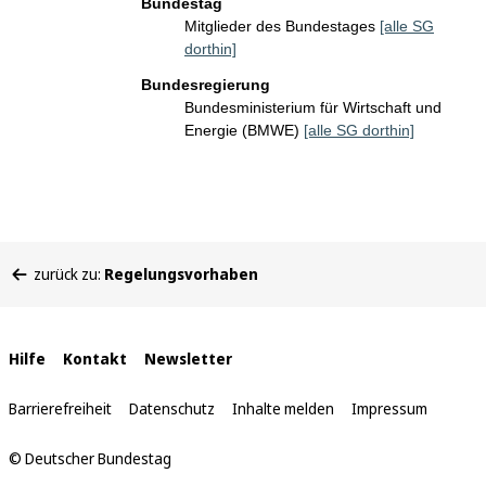
Bundestag
Mitglieder des Bundestages
[alle SG
dorthin]
Bundesregierung
Bundesministerium für Wirtschaft und
Energie (BMWE)
[alle SG dorthin]
Sie
zurück zu:
Regelungsvorhaben
befinden
sich
hier:
Interne
Hilfe
Kontakt
Newsletter
Links
Barrierefreiheit
Datenschutz
Inhalte melden
Impressum
© Deutscher Bundestag