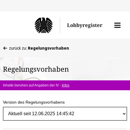
Direk
zum
Men
Lobbyregister
Inhal
öffne
Sie
zurück zu:
Regelungsvorhaben
befinden
sich
Regelungsvorhaben
hier:
Inhalte beruhen auf Angaben der IV -
Infos
Version des Regelungsvorhabens