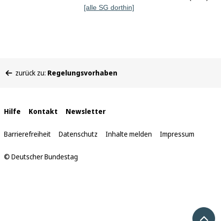
[alle SG dorthin]
Sie
zurück zu:
Regelungsvorhaben
befinden
sich
hier:
Interne
Hilfe
Kontakt
Newsletter
Links
Barrierefreiheit
Datenschutz
Inhalte melden
Impressum
© Deutscher Bundestag
Nach