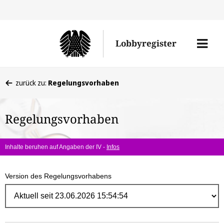
Direk
zum
Men
Lobbyregister
Inhal
öffne
Sie
zurück zu:
Regelungsvorhaben
befinden
sich
Regelungsvorhaben
hier:
Inhalte beruhen auf Angaben der IV -
Infos
Version des Regelungsvorhabens