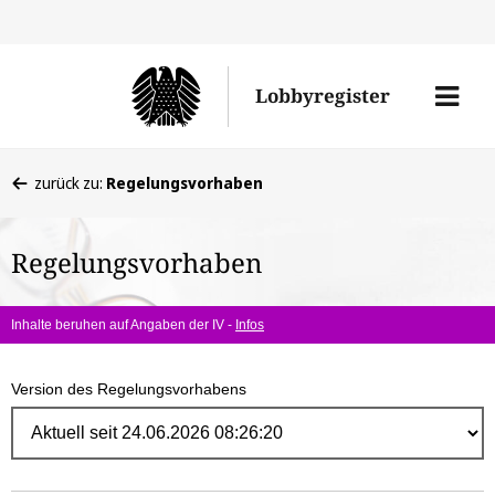
Direk
zum
Men
Lobbyregister
Inhal
öffne
Sie
zurück zu:
Regelungsvorhaben
befinden
sich
Regelungsvorhaben
hier:
Inhalte beruhen auf Angaben der IV -
Infos
Version des Regelungsvorhabens