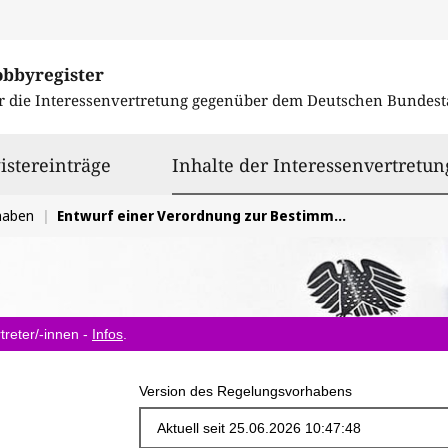
obbyregister
r die Interessenvertretung gegenüber dem
Deutschen Bundest
istereinträge
Inhalte der Interessenvertretun
haben
Entwurf einer Verordnung zur Bestimmung der erforderlichen Angaben und der Form der Meldung im Verdachtsmeldeverfahren gem. § 45 Abs. 5 S. 1 GwG
treter/-innen -
Infos
.
Version des Regelungsvorhabens