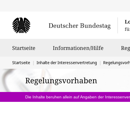
L
fü
Hauptnavigation
Startseite
Informationen/Hilfe
Reg
Sie
Startseite
Inhalte der Interessenvertretung
Regelungsvor
befinden
Regelungsvorhaben
sich
hier:
Die Inhalte beruhen allein auf Angaben der Interessenver