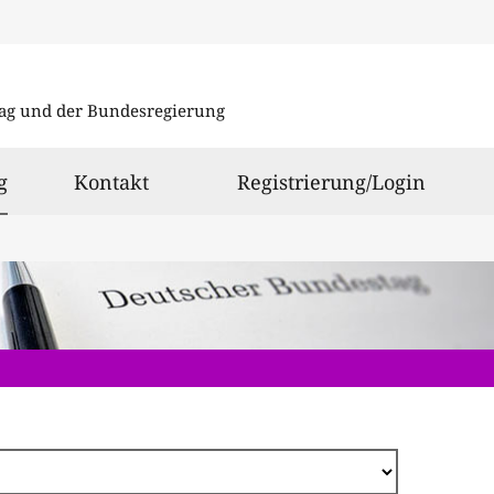
Direkt
zum
ag und der Bundesregierung
Inhalt
ausgewählt
g
Kontakt
Registrierung/Login